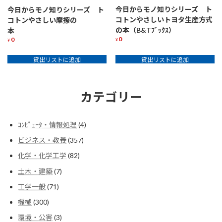
今日からモノ知りシリーズ ト
今日からモノ知りシリーズ ト
コトンやさしいトヨタ生産方式
コトンやさしい摩擦の
の本（B&Tﾌﾞｯｸｽ）
本
0
0
¥
¥
貸出リストに追加
貸出リストに追加
カテゴリー
4
ｺﾝﾋﾟｭｰﾀ・情報処理
4
個
357
ビジネス・教養
357
の
個
商
82
化学・化学工学
82
の
品
個
商
7
土木・建築
7
の
品
個
商
71
工学一般
71
の
品
個
商
300
機械
300
の
品
個
商
3
環境・公害
3
の