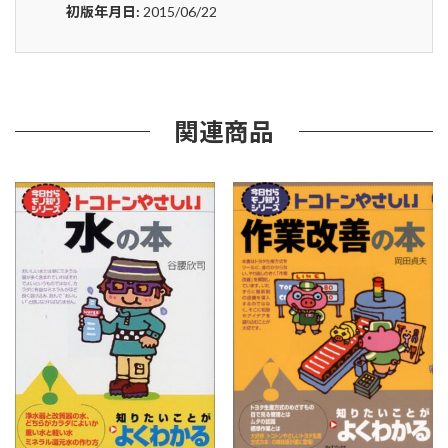
ト
初版年月日:
2015/06/22
コ
ト
ン
や
さ
し
関連商品
い
人
体
の
し
く
み
の
本
(B&T
ブ
ッ
ク
ス)
個