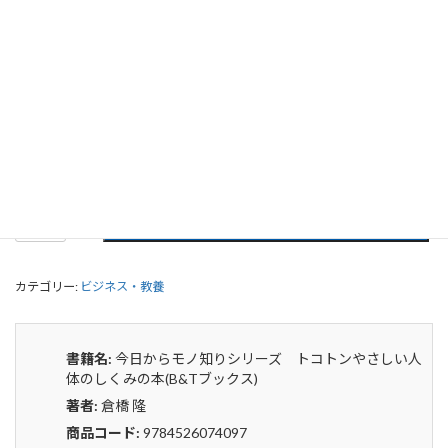
今日からモノ知りシリーズ トコトン
やさしい人体のしくみの本(B&Tブック
ス)
0
¥
申込みから4〜5日後の発送となります。
今
貸出リストに追加
日
か
ら
カテゴリー:
ビジネス・教養
モ
ノ
知
り
書籍名:
今日からモノ知りシリーズ トコトンやさしい人
シ
体のしくみの本(B&Tブックス)
リ
著者:
倉橋 隆
ー
ズ
商品コード:
9784526074097