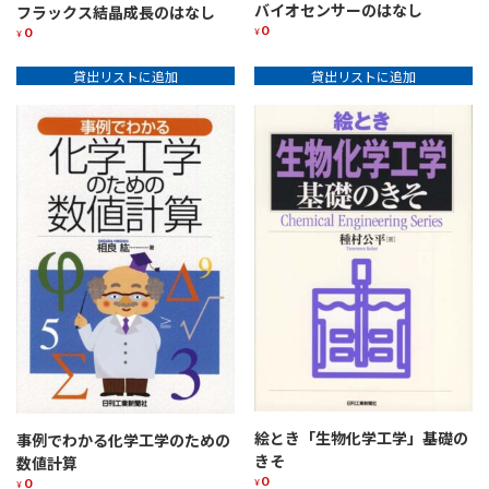
バイオセンサーのはなし
フラックス結晶成長のはなし
0
0
¥
¥
貸出リストに追加
貸出リストに追加
絵とき「生物化学工学」基礎の
事例でわかる化学工学のための
きそ
数値計算
0
0
¥
¥