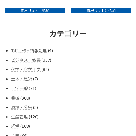
貸出リストに追加
貸出リストに追加
カテゴリー
4
ｺﾝﾋﾟｭｰﾀ・情報処理
4
個
357
ビジネス・教養
357
の
個
商
82
化学・化学工学
82
の
品
個
商
7
土木・建築
7
の
品
個
商
71
工学一般
71
の
品
個
商
300
機械
300
の
品
個
商
3
環境・公害
3
の
品
個
商
120
生産管理
120
の
品
個
商
108
経営
108
の
品
個
商
34
金属
34