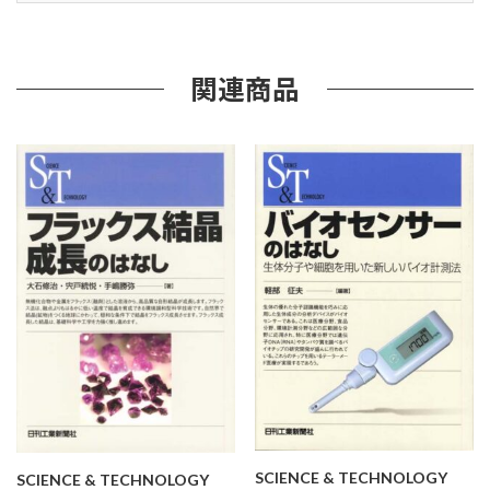
ル
事
例
と
関連商品
ミ
ス
を
犯
さ
な
い
現
場
技
術
個
SCIENCE & TECHNOLOGY
SCIENCE & TECHNOLOGY