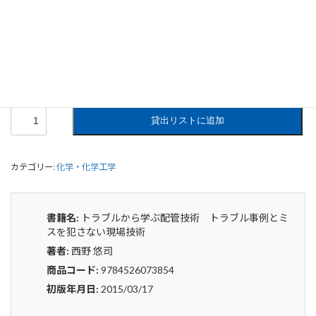
トラブルから学ぶ配管技術 トラブル
事例とミスを犯さない現場技術
0
¥
申込みから4〜5日後の発送となります。
ト
貸出リストに追加
ラ
ブ
ル
カテゴリー:
化学・化学工学
か
ら
学
ぶ
書籍名:
トラブルから学ぶ配管技術 トラブル事例とミ
配
スを犯さない現場技術
管
著者:
西野 悠司
技
術
商品コード:
9784526073854
ト
初版年月日:
2015/03/17
ラ
ブ