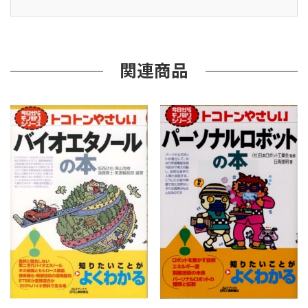
生
活
ガ
イ
ド
関連商品
（B&T
ﾌﾞ
ｯ
ｸ
ｽ）
個