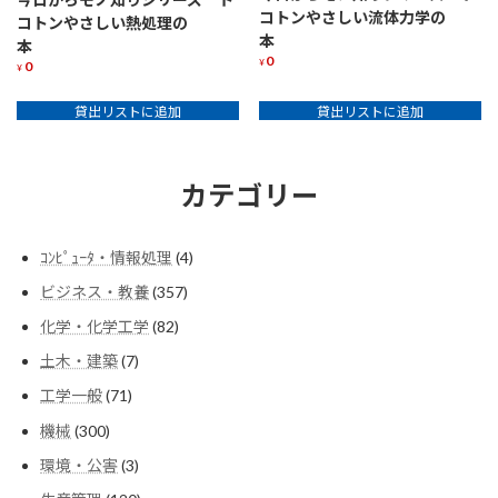
コトンやさしい流体力学の
コトンやさしい熱処理の
本
本
0
¥
0
¥
貸出リストに追加
貸出リストに追加
カテゴリー
4
ｺﾝﾋﾟｭｰﾀ・情報処理
4
個
357
ビジネス・教養
357
の
個
商
82
化学・化学工学
82
の
品
個
商
7
土木・建築
7
の
品
個
商
71
工学一般
71
の
品
個
商
300
機械
300
の
品
個
商
3
環境・公害
3
の
品
個
商
120