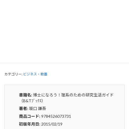
博士になろう！理系のための研究生活
ガイド（B&Tﾌﾞｯｸｽ）
0
¥
申込みから4〜5日後の発送となります。
博
貸出リストに追加
士
に
な
カテゴリー:
ビジネス・教養
ろ
う！
理
系
書籍名:
博士になろう！理系のための研究生活ガイド
の
（B&Tﾌﾞｯｸｽ）
た
著者:
坂口 謙吾
め
の
商品コード:
9784526073731
研
初版年月日:
2015/02/19
究