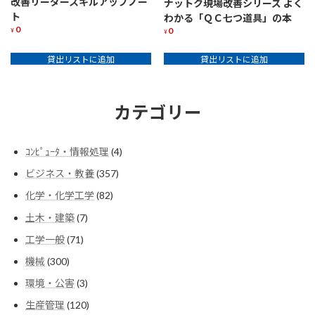
改善リーダースキルアップノー
ナットク現場改善シリーズ よく
ト
わかる「ＱＣ七つ道具」の本
0
0
¥
¥
貸出リストに追加
貸出リストに追加
カテゴリー
4
ｺﾝﾋﾟｭｰﾀ・情報処理
4
個
357
ビジネス・教養
357
の
個
商
82
化学・化学工学
82
の
品
個
商
7
土木・建築
7
の
品
個
商
71
工学一般
71
の
品
個
商
300
機械
300
の
品
個
商
3
環境・公害
3
の
品
個
商
120
生産管理
120
の
品