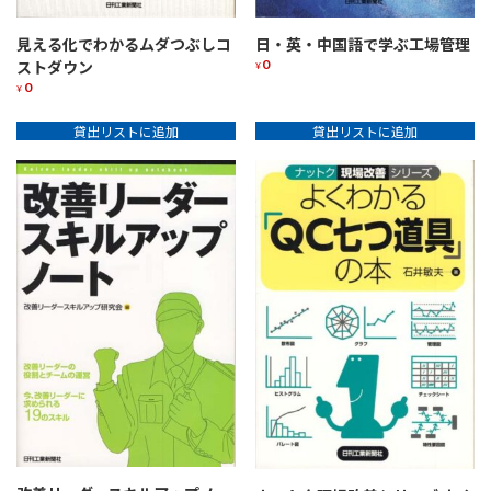
版
個
日・英・中国語で学ぶ工場管理
見える化でわかるムダつぶしコ
0
ストダウン
¥
0
¥
貸出リストに追加
貸出リストに追加