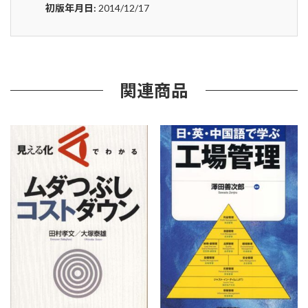
タ
初版年月日:
2014/12/17
を
忘
れ
ろ
－
モ
関連商品
ノ
の
流
れ
と
位
置
の
徹
底
管
理
法
－
第
２