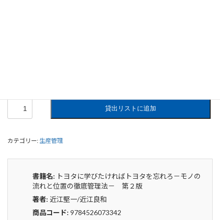
トヨタに学びたければトヨタを忘れろ
－モノの流れと位置の徹底管理法－
第２版
0
¥
申込みから4〜5日後の発送となります。
ト
貸出リストに追加
ヨ
タ
に
カテゴリー:
生産管理
学
び
た
け
書籍名:
トヨタに学びたければトヨタを忘れろ－モノの
れ
流れと位置の徹底管理法－ 第２版
ば
著者:
近江堅一/近江良和
ト
ヨ
商品コード:
9784526073342