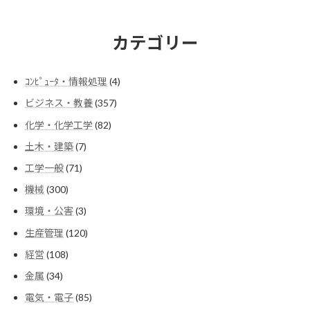
カテゴリー
4
ｺﾝﾋﾟｭｰﾀ・情報処理
4
個
357
ビジネス・教養
357
の
個
商
82
化学・化学工学
82
の
品
個
商
7
土木・建築
7
の
品
個
商
71
工学一般
71
の
品
個
商
300
機械
300
の
品
個
商
3
環境・公害
3
の
品
個
商
120
生産管理
120
の
品
個
商
108
経営
108
の
品
個
商
34
金属
34
の
品
個
商
85
電気・電子
85
の
品
個