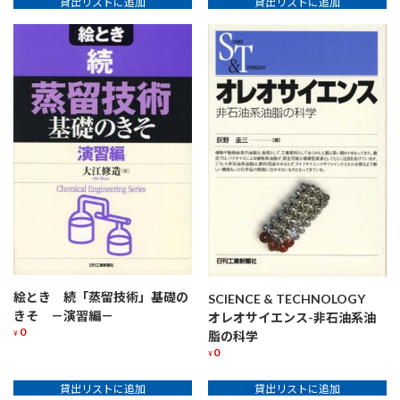
貸出リストに追加
貸出リストに追加
絵とき 続「蒸留技術」基礎の
SCIENCE & TECHNOLOGY
きそ －演習編－
オレオサイエンス-非石油系油
0
脂の科学
¥
0
¥
貸出リストに追加
貸出リストに追加