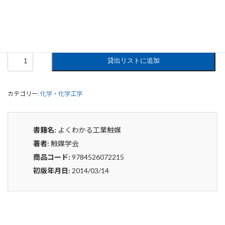
0
¥
申込みから4〜5日後の発送となります。
よ
貸出リストに追加
く
わ
か
カテゴリー:
化学・化学工学
る
工
業
触
書籍名:
よくわかる工業触媒
媒
著者:
触媒学会
個
商品コード:
9784526072215
初版年月日:
2014/03/14