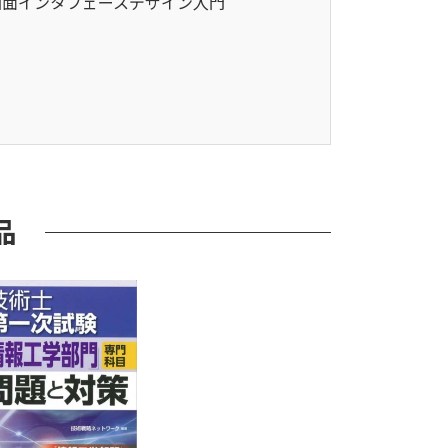
面インタフェースデザイン入門
・
品