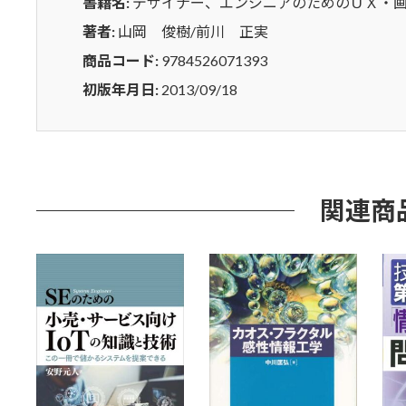
Ｕ
書籍名:
デザイナー、エンジニアのためのＵＸ・画
Ｘ
著者:
山岡 俊樹/前川 正実
画
商品コード:
9784526071393
面
イ
初版年月日:
2013/09/18
ン
タ
フ
ェ
ー
関連商
ス
デ
ザ
イ
ン
入
門
個