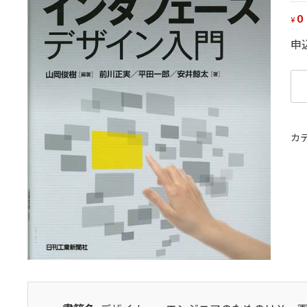
0
¥
申
デ
ザ
イ
ナ
カ
ー
エ
ン
ジ
ニ
ア
の
た
め
の