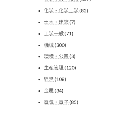
の
個
商
82
化学・化学工学
82
の
品
個
商
7
土木・建築
7
の
品
個
商
71
工学一般
71
の
品
個
商
300
機械
300
の
品
個
商
3
環境・公害
3
の
品
個
商
120
生産管理
120
の
品
個
商
108
経営
108
の
品
個
商
34
金属
34
の
品
個
商
85
電気・電子
85
の
品
個
商
の
品
商
品