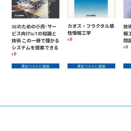
カオス・フラクタル感
技
SEのための小売･サー
性情報工学
報
ビス向けIoTの知識と
0
問
技術 この一冊で儲かる
¥
0
システムを提案できる
¥
0
¥
貸出リストに追加
貸出リストに追加