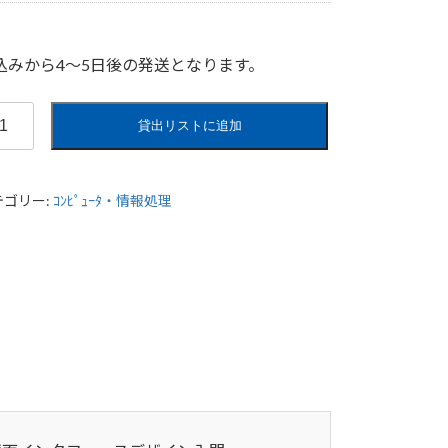
込みから4〜5日後の発送となります。
貸出リストに追加
テゴリー:
ｺﾝﾋﾟｭｰﾀ・情報処理
、