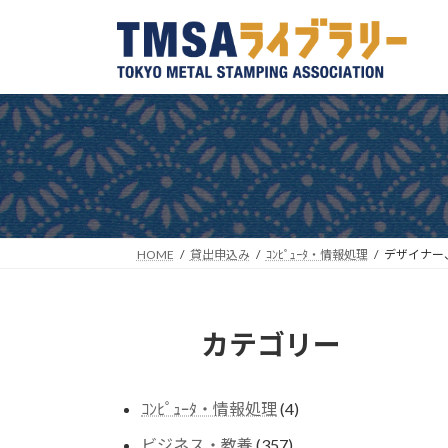
コ
ナ
ン
ビ
テ
ゲ
ン
ー
ツ
シ
へ
ョ
ス
ン
キ
に
ッ
移
プ
動
HOME
貸出申込み
ｺﾝﾋﾟｭｰﾀ・情報処理
デザイナー
カテゴリー
4
ｺﾝﾋﾟｭｰﾀ・情報処理
4
個
357
ビジネス・教養
357