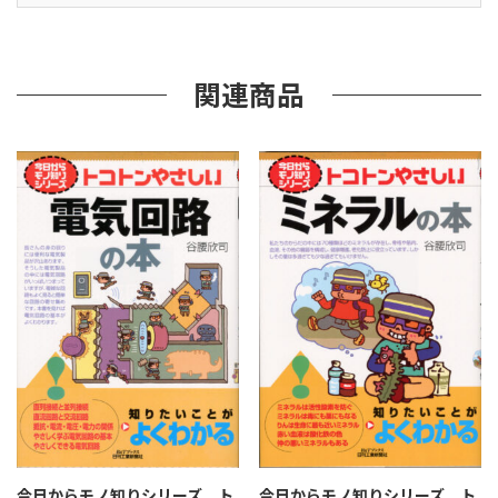
ン
や
さ
し
関連商品
い
土
壌
汚
染
の
本
（B&T
ﾌﾞ
ｯ
ｸ
ｽ）
個
今日からモノ知りシリーズ ト
今日からモノ知りシリーズ ト