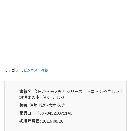
今日からモノ知りシリーズ トコトン
やさしい土壌汚染の本（B&Tﾌﾞｯｸｽ）
0
¥
申込みから4〜5日後の発送となります。
今
貸出リストに追加
日
か
ら
カテゴリー:
ビジネス・教養
モ
ノ
知
り
書籍名:
今日からモノ知りシリーズ トコトンやさしい土
シ
壌汚染の本（B&Tﾌﾞｯｸｽ）
リ
著者:
保坂 義男/大木 久光
ー
ズ
商品コード:
9784526071140
ト
初版年月日:
2013/08/20
コ
ト