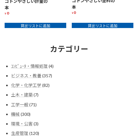
コトンやさしい塗料の
コトンやさしい計量の
本
本
0
0
¥
¥
貸出リストに追加
貸出リストに追加
カテゴリー
4
ｺﾝﾋﾟｭｰﾀ・情報処理
4
個
357
ビジネス・教養
357
の
個
商
82
化学・化学工学
82
の
品
個
商
7
土木・建築
7
の
品
個
商
71
工学一般
71
の
品
個
商
300
機械
300
の
品
個
商
3
環境・公害
3
の
品
個
商
120
生産管理
120
の
品