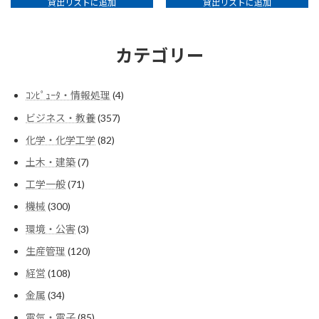
貸出リストに追加
貸出リストに追加
カテゴリー
4
ｺﾝﾋﾟｭｰﾀ・情報処理
4
個
357
ビジネス・教養
357
の
個
商
82
化学・化学工学
82
の
品
個
商
7
土木・建築
7
の
品
個
商
71
工学一般
71
の
品
個
商
300
機械
300
の
品
個
商
3
環境・公害
3
の
品
個
商
120
生産管理
120
の
品
個
商
108
経営
108
の
品
個
商
34
金属
34
の
品
個
商
85
電気・電子
85