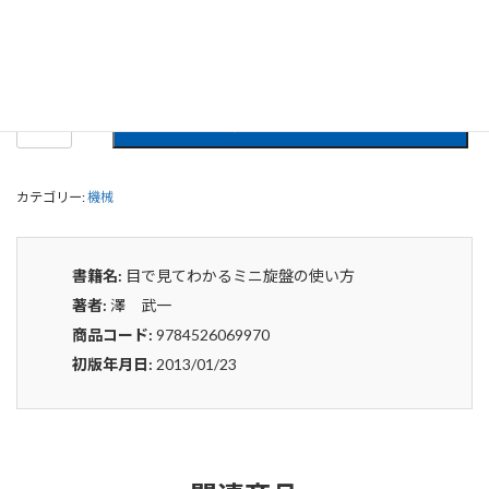
0
¥
申込みから4〜5日後の発送となります。
目
貸出リストに追加
で
見
て
カテゴリー:
機械
わ
か
る
ミ
書籍名:
目で見てわかるミニ旋盤の使い方
ニ
著者:
澤 武一
旋
盤
商品コード:
9784526069970
の
初版年月日:
2013/01/23
使
い
方
個