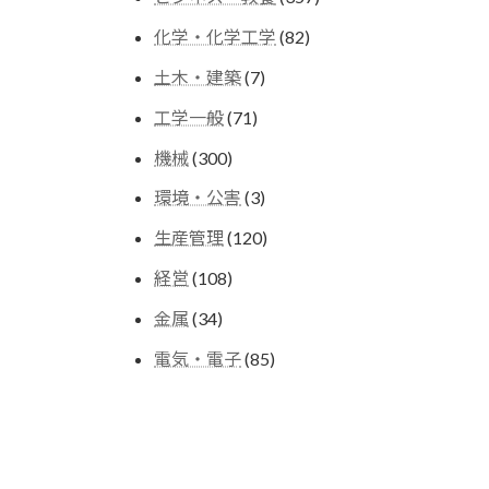
の
個
商
82
化学・化学工学
82
の
品
個
商
7
土木・建築
7
の
品
個
商
71
工学一般
71
の
品
個
商
300
機械
300
の
品
個
商
3
環境・公害
3
の
品
個
商
120
生産管理
120
の
品
個
商
108
経営
108
の
品
個
商
34
金属
34
の
品
個
商
85
電気・電子
85
の
品
個
商
の
品
商
品