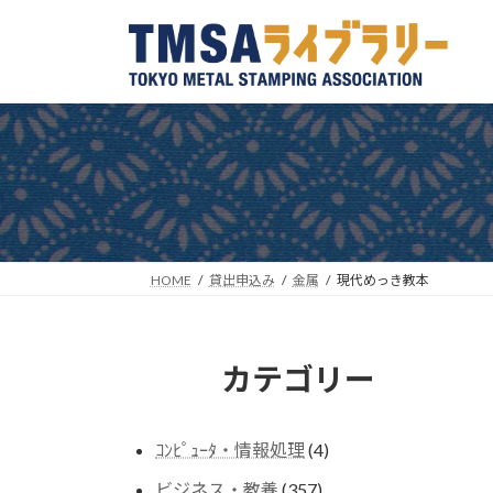
コ
ナ
ン
ビ
テ
ゲ
ン
ー
ツ
シ
へ
ョ
ス
ン
キ
に
ッ
移
プ
動
HOME
貸出申込み
金属
現代めっき教本
カテゴリー
4
ｺﾝﾋﾟｭｰﾀ・情報処理
4
個
357
ビジネス・教養
357