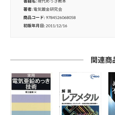
書籍名:
現代めっき教本
著者:
電気鍍金研究会
商品コード:
9784526068058
初版年月日:
2011/12/16
関連商