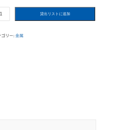
貸出リストに追加
テゴリー:
金属