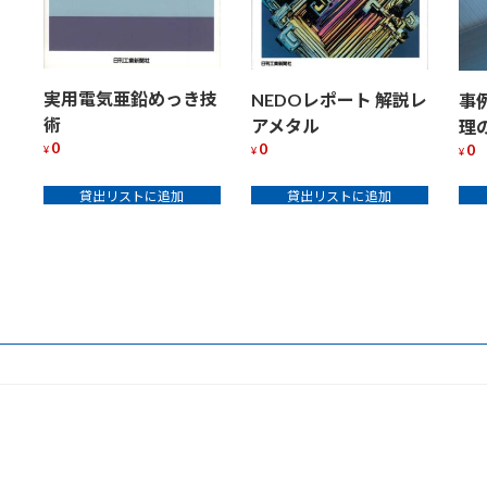
実用電気亜鉛めっき技
NEDOレポート 解説レ
事
術
アメタル
理
0
0
0
¥
¥
¥
貸出リストに追加
貸出リストに追加