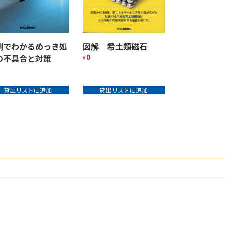
例でわかるめっき処
図解 希土類磁石
0
の不具合と対策
¥
貸出リストに追加
貸出リストに追加