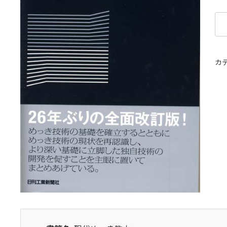
現
代
め
っ
カ
き
教
本
個