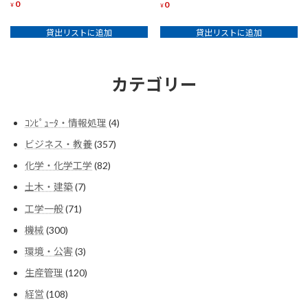
0
0
¥
¥
貸出リストに追加
貸出リストに追加
カテゴリー
4
ｺﾝﾋﾟｭｰﾀ・情報処理
4
個
357
ビジネス・教養
357
の
個
商
82
化学・化学工学
82
の
品
個
商
7
土木・建築
7
の
品
個
商
71
工学一般
71
の
品
個
商
300
機械
300
の
品
個
商
3
環境・公害
3
の
品
個
商
120
生産管理
120
の
品
個
商
108
経営
108
の
品
個