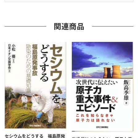
オ
エ
ン
ジ
関連商品
ニ
ア
リ
ン
グ」
個
セシウムをどうする 福島原発