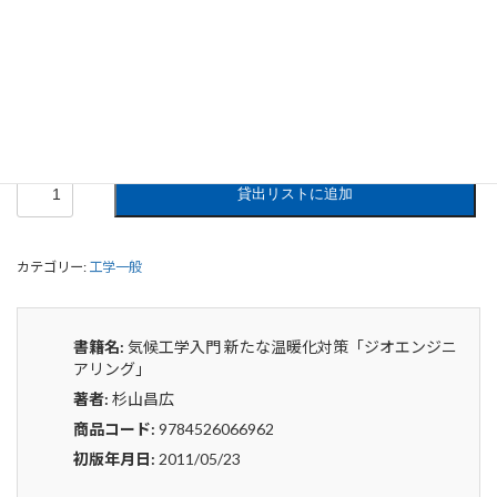
気候工学入門 新たな温暖化対策「ジオ
エンジニアリング」
0
¥
申込みから4〜5日後の発送となります。
気
貸出リストに追加
候
工
学
カテゴリー:
工学一般
入
門
新
た
書籍名:
気候工学入門 新たな温暖化対策「ジオエンジニ
な
アリング」
温
著者:
杉山昌広
暖
化
商品コード:
9784526066962
対
初版年月日:
2011/05/23
策
「ジ