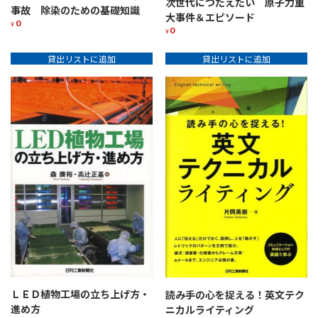
次世代につたえたい 原子力重
事故 除染のための基礎知識
大事件＆エピソード
0
¥
0
¥
貸出リストに追加
貸出リストに追加
ＬＥＤ植物工場の立ち上げ方・
読み手の心を捉える！英文テク
進め方
ニカルライティング