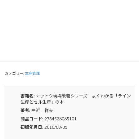
ナットク現場改善シリーズ よくわか
る「ライン生産とセル生産」の本
0
¥
申込みから4〜5日後の発送となります。
ナ
貸出リストに追加
ッ
ト
ク
カテゴリー:
生産管理
現
場
改
善
書籍名:
ナットク現場改善シリーズ よくわかる「ライン
シ
生産とセル生産」の本
リ
著者:
左近 祥夫
ー
ズ
商品コード:
9784526065101
よ
初版年月日:
2010/08/01
く
わ