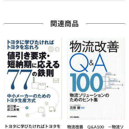
か
る
「ラ
イ
関連商品
ン
生
産
と
セ
ル
生
産」
の
本
個
トヨタに学びたければトヨタを
物流改善 Q&A100 －物流ソ