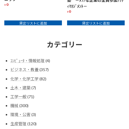
塾 －ﾀﾌﾅな企業の全員参加ｱｸﾃ
0
¥
ｨﾏﾈｼﾞﾒﾝﾄ－
0
¥
貸出リストに追加
貸出リストに追加
カテゴリー
4
ｺﾝﾋﾟｭｰﾀ・情報処理
4
個
357
ビジネス・教養
357
の
個
商
82
化学・化学工学
82
の
品
個
商
7
土木・建築
7
の
品
個
商
71
工学一般
71
の
品
個
商
300
機械
300
の
品
個
商
3
環境・公害
3
の
品
個
商
120
生産管理
120
の
品
個