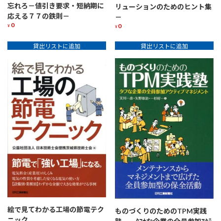
忘れろ－値引き要求・短納期に
リューションのためのヒント集
応える７７の鉄則－
－
0
0
¥
¥
貸出リストに追加
貸出リストに追加
絵で見てわかる工場の節電テク
ものづくりのためのTPM実践
ニック