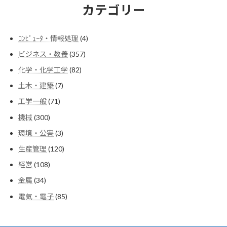
カテゴリー
4
ｺﾝﾋﾟｭｰﾀ・情報処理
4
個
357
ビジネス・教養
357
の
個
商
82
化学・化学工学
82
の
品
個
商
7
土木・建築
7
の
品
個
商
71
工学一般
71
の
品
個
商
300
機械
300
の
品
個
商
3
環境・公害
3
の
品
個
商
120
生産管理
120
の
品
個
商
108
経営
108
の
品
個
商
34
金属
34
の
品
個
商
85
電気・電子
85
の
品
個
商
の
品
商