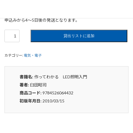
0
¥
申込みから4〜5日後の発送となります。
作
貸出リストに追加
っ
て
わ
カテゴリー:
電気・電子
か
る
LED
照
書籍名:
作ってわかる LED照明入門
明
著者:
臼田昭司
入
門
商品コード:
9784526064432
個
初版年月日:
2010/03/15