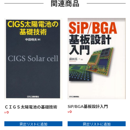
関連商品
SiP/BGA基板設計入門
ＣＩＧＳ太陽電池の基礎技術
0
0
¥
¥
貸出リストに追加
貸出リストに追加