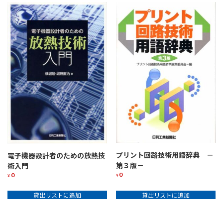
プリント回路技術用語辞典 －
電子機器設計者のための放熱技
第３版－
術入門
0
0
¥
¥
貸出リストに追加
貸出リストに追加