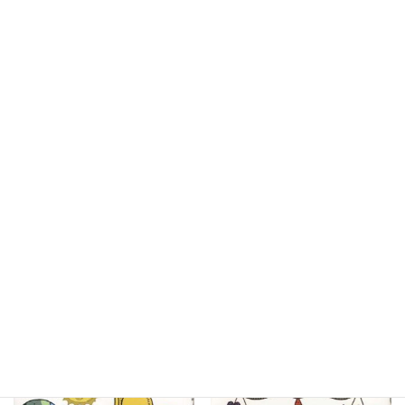
今日からモノ知りシリーズ ト
今日からモノ知りシリーズ ト
コトンやさしいバイオエタノー
コトンやさしいバイオガスの本
ルの本
（B&Tブックス）
0
0
¥
¥
貸出リストに追加
貸出リストに追加