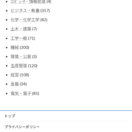
4
ｺﾝﾋﾟｭｰﾀ・情報処理
4
個
357
ビジネス・教養
357
の
個
商
82
化学・化学工学
82
の
品
個
商
7
土木・建築
7
の
品
個
商
71
工学一般
71
の
品
個
商
300
機械
300
の
品
個
商
3
環境・公害
3
の
品
個
商
120
生産管理
120
の
品
個
商
108
経営
108
の
品
個
商
34
金属
34
の
品
個
商
85
電気・電子
85
の
品
個
商
の
品
商
品
トップ
プライバシーポリシー