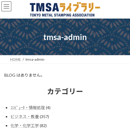
コ
ナ
ン
ビ
テ
ゲ
ン
ー
ツ
シ
へ
ョ
tmsa-admin
ス
ン
キ
に
ッ
移
プ
動
HOME
tmsa-admin
BLOG はありません。
カテゴリー
4
ｺﾝﾋﾟｭｰﾀ・情報処理
4
個
357
ビジネス・教養
357
の
個
商
82
化学・化学工学
82
の
品