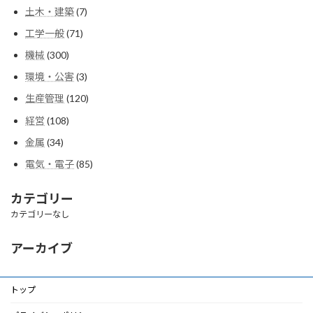
個
商
7
土木・建築
7
の
品
個
商
71
工学一般
71
の
品
個
商
300
機械
300
の
品
個
商
3
環境・公害
3
の
品
個
商
120
生産管理
120
の
品
個
商
108
経営
108
の
品
個
商
34
金属
34
の
品
個
商
85
電気・電子
85
の
品
個
商
の
品
カテゴリー
商
カテゴリーなし
品
アーカイブ
トップ