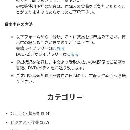
のです。取り扱いにはご注意下さい。
破損等使用不能の場合は、再購入の実費をご負担いただくこ
とがありますのであらかじめご了承下さい。
貸出申込の方法
以下
フォーム
から「分類」ごとに貸出をお申込み下さい。貸
出中の場合もございますのでご了承下さい。
書籍ライブラリーは
こちら
DVD/ビデオライブラリーは
こちら
貸出状況を確認し、本会より受取人払いの宅配便でご希望の
書籍、DVD/ビデオをお送り致します。
ご使用後は返却費用を各自ご負担の上、宅配便で本会へお送
り下さい。
カテゴリー
4
ｺﾝﾋﾟｭｰﾀ・情報処理
4
個
357
ビジネス・教養
357
の
個
商