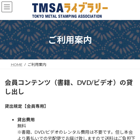
コ
ナ
ン
ビ
テ
ゲ
ン
ー
ツ
シ
へ
ョ
ご利用案内
ス
ン
キ
に
ッ
移
プ
動
HOME
ご利用案内
会員コンテンツ（書籍、DVD/ビデオ）の貸
し出し
貸出規定【会員専用】
貸出費用
無料
※書籍、DVD/ビデオのレンタル費用は不要です。但し本会
より着払いでの宅配便でお届け致しますので送料はご負担下