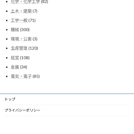
82
化学・化学工学
82
の
品
個
商
7
土木・建築
7
の
品
個
商
71
工学一般
71
の
品
個
商
300
機械
300
の
品
個
商
3
環境・公害
3
の
品
個
商
120
生産管理
120
の
品
個
商
108
経営
108
の
品
個
商
34
金属
34
の
品
個
商
85
電気・電子
85
の
品
個
商
の
品
商
品
トップ
プライバシーポリシー